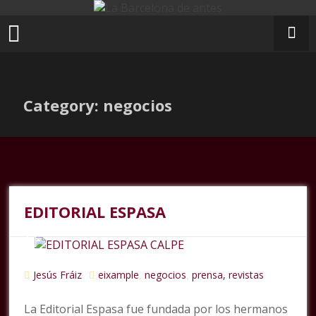
Ir
al
contenido
Category: negocios
EDITORIAL ESPASA
Jesús Fráiz
eixample
negocios
prensa, revistas
,
,
La Editorial Espasa fue fundada por los hermanos