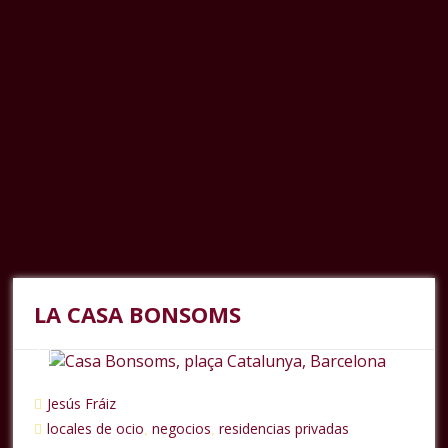
LA CASA BONSOMS
Jesús Fráiz
locales de ocio
negocios
residencias privadas
,
,