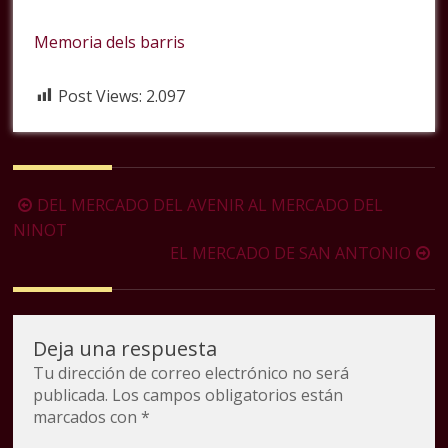
Memoria dels barris
Post Views:
2.097
Navegación
DEL MERCADO DEL AVENIR AL MERCADO DEL
de
NINOT
EL MERCADO DE SAN ANTONIO
la
entrada
Deja una respuesta
Tu dirección de correo electrónico no será
publicada.
Los campos obligatorios están
marcados con
*