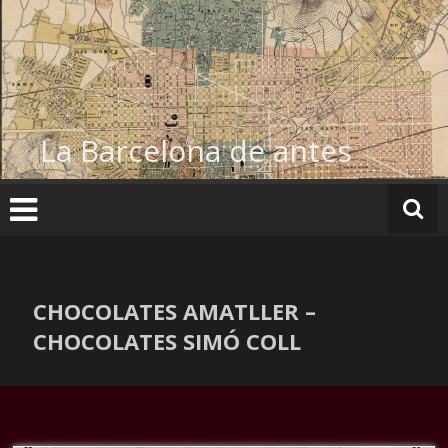
Ir
al
contenido
La Barcelona de antes
CHOCOLATES AMATLLER –
CHOCOLATES SIMÓ COLL