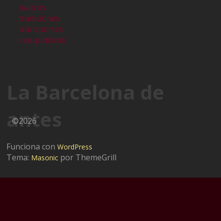
teatros
tradiciones
transportes
vias publicas
La Barcelona de
antes
©2026
Funciona con
WordPress
Tema:
por ThemeGrill
Masonic