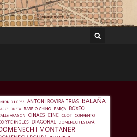
BALAÑA
ANTONI ROVIRA TRIAS
ANTONIO LOPEZ
BOXEO
BARRIO CHINO
BARÇA
BARCELONETA
CINAES
CINE
CLOT
CALLE ARAGON
CONVENTO
DIAGONAL
CORTE INGLES
DOMENECH ESTAPÀ
DOMENECH I MONTANER