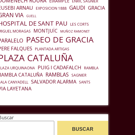
DOMENECH ROURA
EIXAMPLE
ENRIC SAGNIER
GAUDI
EUSEBI ARNAU
GRACIA
EXPOSICION 1888
GRAN VIA
GUELL
HOSPITAL DE SANT PAU
LES CORTS
MONTJUÏC
MIGUEL MORAGAS
MUÑOZ RAMONET
PASEO DE GRACIA
PARALELO
PERE FALQUES
PLANTADA ARTIGAS
PLAZA CATALUÑA
PUIG I CADAFALCH
PLAZA URQUINAONA
RAMBLA
RAMBLAS
RAMBLA CATALUÑA
SAGNIER
SALVADOR ALARMA
SALA CANYADELL
SANTS
VIA LAYETANA
Buscar
BUSCAR