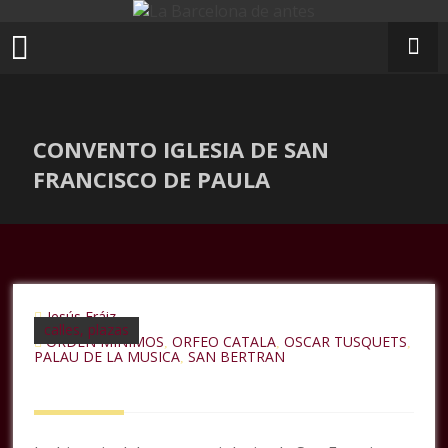
Ir
al
contenido
CONVENTO IGLESIA DE SAN
FRANCISCO DE PAULA
Jesús Fráiz
calles, plazas
ORDEN MINIMOS
ORFEO CATALA
OSCAR TUSQUETS
,
,
,
PALAU DE LA MUSICA
SAN BERTRAN
,