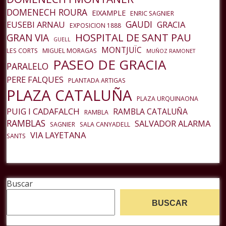
DOMENECH ROURA
EIXAMPLE
ENRIC SAGNIER
GAUDI
EUSEBI ARNAU
GRACIA
EXPOSICION 1888
HOSPITAL DE SANT PAU
GRAN VIA
GUELL
MONTJUÏC
LES CORTS
MIGUEL MORAGAS
MUÑOZ RAMONET
PASEO DE GRACIA
PARALELO
PERE FALQUES
PLANTADA ARTIGAS
PLAZA CATALUÑA
PLAZA URQUINAONA
PUIG I CADAFALCH
RAMBLA CATALUÑA
RAMBLA
RAMBLAS
SALVADOR ALARMA
SAGNIER
SALA CANYADELL
VIA LAYETANA
SANTS
Buscar
BUSCAR