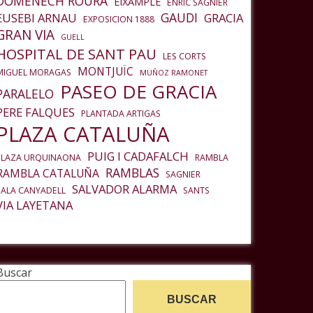
DOMENECH ROURA
EIXAMPLE
ENRIC SAGNIER
GAUDI
EUSEBI ARNAU
GRACIA
EXPOSICION 1888
GRAN VIA
GUELL
HOSPITAL DE SANT PAU
LES CORTS
MONTJUÏC
MIGUEL MORAGAS
MUÑOZ RAMONET
PASEO DE GRACIA
PARALELO
PERE FALQUES
PLANTADA ARTIGAS
PLAZA CATALUÑA
PUIG I CADAFALCH
PLAZA URQUINAONA
RAMBLA
RAMBLAS
RAMBLA CATALUÑA
SAGNIER
SALVADOR ALARMA
SALA CANYADELL
SANTS
VIA LAYETANA
Buscar
BUSCAR