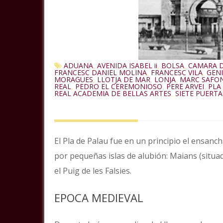
ADUANA
AVENIDA ISABEL ii
BOLSA
CAMARA 
,
,
,
FRANCESC DANIEL MOLINA
FRANCESC VILA
GENI
,
,
MORAGUES
LLOTJA DE MAR
LONJA
MARC SAFO
,
,
,
REAL
PEDRO EL CEREMONIOSO
PERE ARVEI
PLA
,
,
,
REAL ACADEMIA DE BELLAS ARTES
SIETE PUERTA
,
El Pla de Palau fue en un principio el ensan
por pequeñas islas de alubión: Maians (situad
el Puig de les Falsies.
EPOCA MEDIEVAL