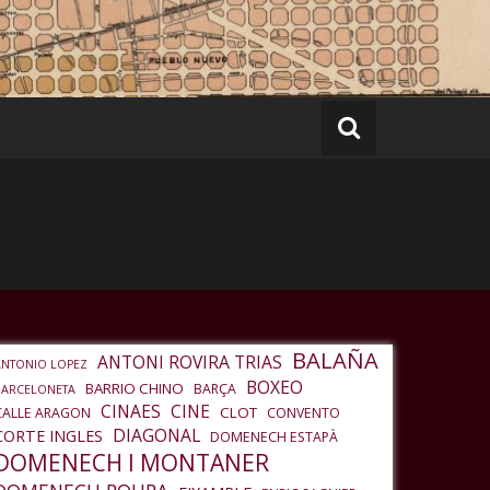
BALAÑA
ANTONI ROVIRA TRIAS
ANTONIO LOPEZ
BOXEO
BARRIO CHINO
BARÇA
BARCELONETA
CINAES
CINE
CLOT
CALLE ARAGON
CONVENTO
DIAGONAL
CORTE INGLES
DOMENECH ESTAPÀ
DOMENECH I MONTANER