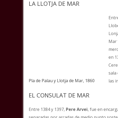
LA LLOTJA DE MAR
Entr
Llob
Lonj
Mar 
merc
en 1
Cere
sala
Pla de Palau y Llotja de Mar, 1860
las 
EL CONSULAT DE MAR
Entre 1384 y 1397,
Pere Arvei
, fue en encarg
separadas por arcadas de medio punto soste