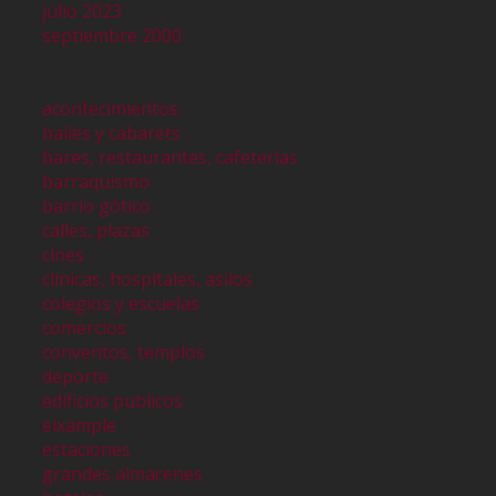
julio 2023
septiembre 2000
acontecimientos
bailes y cabarets
bares, restaurantes, cafeterías
barraquismo
barrio gótico
calles, plazas
cines
clinicas, hospitales, asilos
colegios y escuelas
comercios
conventos, templos
deporte
edificios publicos
eixample
estaciones
grandes almacenes