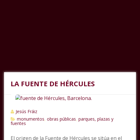
LA FUENTE DE HÉRCULES
Jesús Fráiz
monumentos
obras públicas
parques, plazas y
,
,
fuentes
El origen de la Fuente de Hércules se sitúa en el