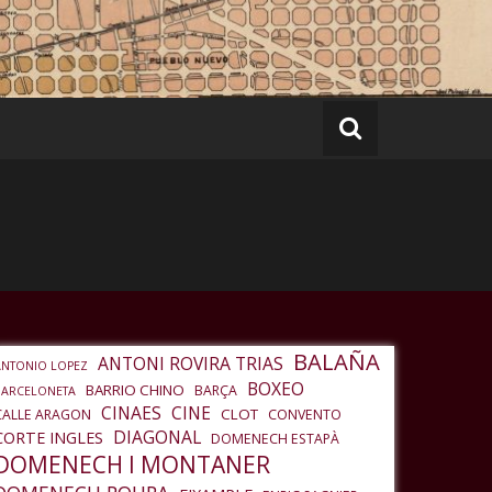
BALAÑA
ANTONI ROVIRA TRIAS
ANTONIO LOPEZ
BOXEO
BARRIO CHINO
BARÇA
BARCELONETA
CINAES
CINE
CLOT
CALLE ARAGON
CONVENTO
DIAGONAL
CORTE INGLES
DOMENECH ESTAPÀ
DOMENECH I MONTANER