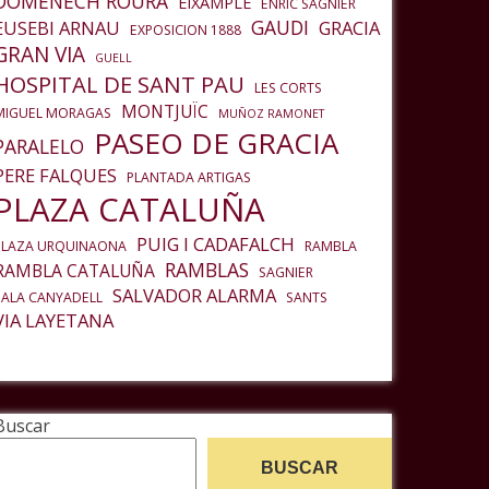
DOMENECH ROURA
EIXAMPLE
ENRIC SAGNIER
GAUDI
EUSEBI ARNAU
GRACIA
EXPOSICION 1888
GRAN VIA
GUELL
HOSPITAL DE SANT PAU
LES CORTS
MONTJUÏC
MIGUEL MORAGAS
MUÑOZ RAMONET
PASEO DE GRACIA
PARALELO
PERE FALQUES
PLANTADA ARTIGAS
PLAZA CATALUÑA
PUIG I CADAFALCH
PLAZA URQUINAONA
RAMBLA
RAMBLAS
RAMBLA CATALUÑA
SAGNIER
SALVADOR ALARMA
SALA CANYADELL
SANTS
VIA LAYETANA
Buscar
BUSCAR