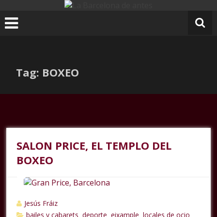
Ir
al
contenido
Tag: BOXEO
SALON PRICE, EL TEMPLO DEL
BOXEO
Jesús Fráiz
bailes y cabarets
deporte
eixample
locales de ocio
,
,
,
,