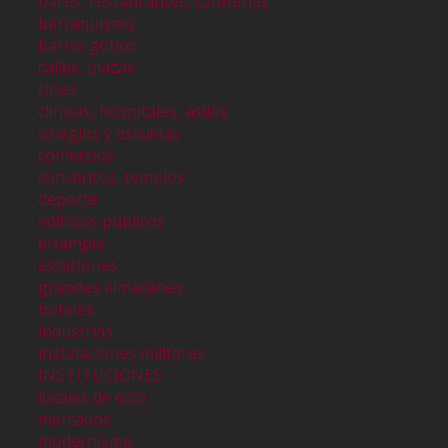
bares, restaurantes, cafeterías
barraquismo
barrio gótico
calles, plazas
cines
clinicas, hospitales, asilos
colegios y escuelas
comercios
conventos, templos
deporte
edificios publicos
eixample
estaciones
grandes almacenes
hoteles
industrias
instalaciones militares
INSTITUCIONES
locales de ocio
mercados
modernismo