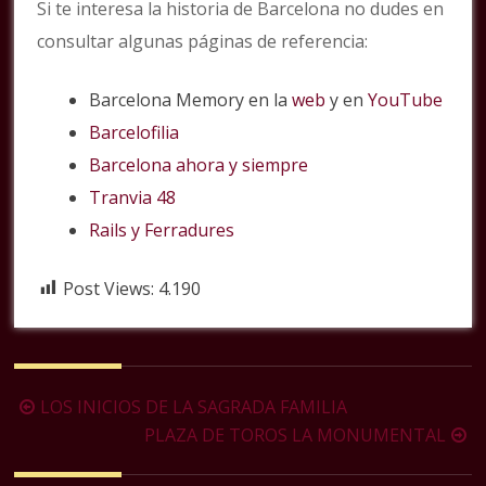
Si te interesa la historia de Barcelona no dudes en
consultar algunas páginas de referencia:
Barcelona Memory en la
web
y en
YouTube
Barcelofilia
Barcelona ahora y siempre
Tranvia 48
Rails y Ferradures
Post Views:
4.190
Navegación
LOS INICIOS DE LA SAGRADA FAMILIA
de
PLAZA DE TOROS LA MONUMENTAL
la