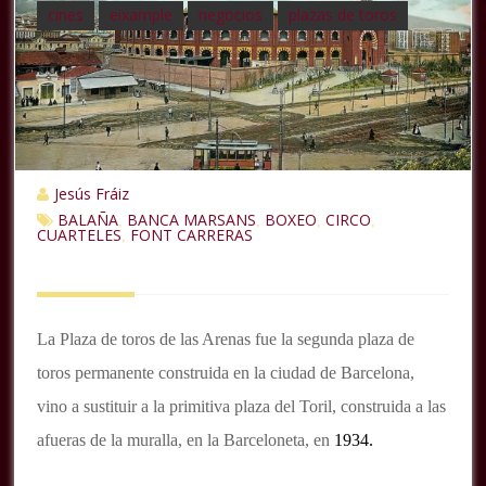
cines
eixample
negocios
plazas de toros
Jesús Fráiz
BALAÑA
BANCA MARSANS
BOXEO
CIRCO
,
,
,
,
CUARTELES
FONT CARRERAS
,
La
Plaza de toros de las Arenas
fue la segunda plaza de
toros permanente construida en la ciudad de Barcelona,
vino a sustituir a la primitiva plaza del Toril, construida a las
afueras de la muralla, en la Barceloneta, en
1934.