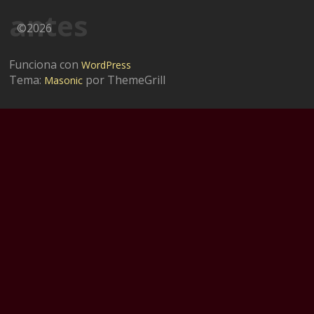
antes
©2026
Funciona con
WordPress
Tema:
por ThemeGrill
Masonic