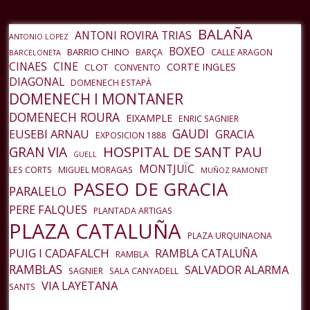
entrada
BALAÑA
ANTONI ROVIRA TRIAS
ANTONIO LOPEZ
BOXEO
BARRIO CHINO
BARÇA
CALLE ARAGON
BARCELONETA
CINAES
CINE
CORTE INGLES
CLOT
CONVENTO
DIAGONAL
DOMENECH ESTAPÀ
DOMENECH I MONTANER
DOMENECH ROURA
EIXAMPLE
ENRIC SAGNIER
GAUDI
EUSEBI ARNAU
GRACIA
EXPOSICION 1888
HOSPITAL DE SANT PAU
GRAN VIA
GUELL
MONTJUÏC
LES CORTS
MIGUEL MORAGAS
MUÑOZ RAMONET
PASEO DE GRACIA
PARALELO
PERE FALQUES
PLANTADA ARTIGAS
PLAZA CATALUÑA
PLAZA URQUINAONA
PUIG I CADAFALCH
RAMBLA CATALUÑA
RAMBLA
RAMBLAS
SALVADOR ALARMA
SAGNIER
SALA CANYADELL
VIA LAYETANA
SANTS