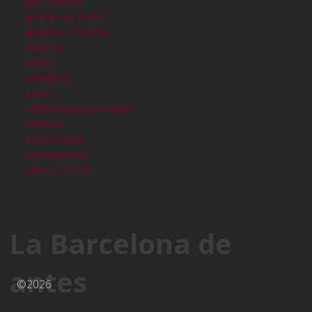
personajes
plazas de toros
prensa, revistas
puerto
radio
ramblas
raval
residencias privadas
teatros
tradiciones
transportes
vias publicas
La Barcelona de
antes
©2026