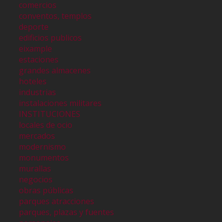
comercios
conventos, templos
deporte
edificios publicos
eixample
estaciones
grandes almacenes
hoteles
industrias
instalaciones militares
INSTITUCIONES
locales de ocio
mercados
modernismo
monumentos
murallas
negocios
obras públicas
parques atracciones
parques, plazas y fuentes