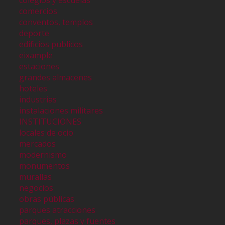
colegios y escuelas
comercios
conventos, templos
deporte
edificios publicos
eixample
estaciones
grandes almacenes
hoteles
industrias
instalaciones militares
INSTITUCIONES
locales de ocio
mercados
modernismo
monumentos
murallas
negocios
obras públicas
parques atracciones
parques, plazas y fuentes