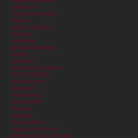
colegios y escuelas
comercios
conventos, templos
deporte
edificios publicos
eixample
estaciones
grandes almacenes
hoteles
industrias
instalaciones militares
INSTITUCIONES
locales de ocio
mercados
modernismo
monumentos
murallas
negocios
obras públicas
parques atracciones
parques, plazas y fuentes