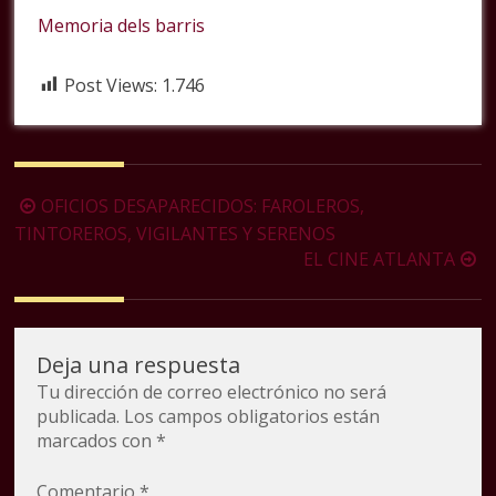
Memoria dels barris
Post Views:
1.746
Navegación
OFICIOS DESAPARECIDOS: FAROLEROS,
de
TINTOREROS, VIGILANTES Y SERENOS
EL CINE ATLANTA
la
entrada
Deja una respuesta
Tu dirección de correo electrónico no será
publicada.
Los campos obligatorios están
marcados con
*
Comentario
*