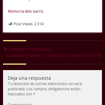
Memoria dels barris
Post Views:
2.314
Navegación
CORREOS Y TELÉGRAFOS
de
EL ANIMATOGRAHP, EL CINE QUE CASI NO EXISTIÓ
la
entrada
Deja una respuesta
Tu dirección de correo electrónico no será
publicada.
Los campos obligatorios están
marcados con
*
Comentario
*