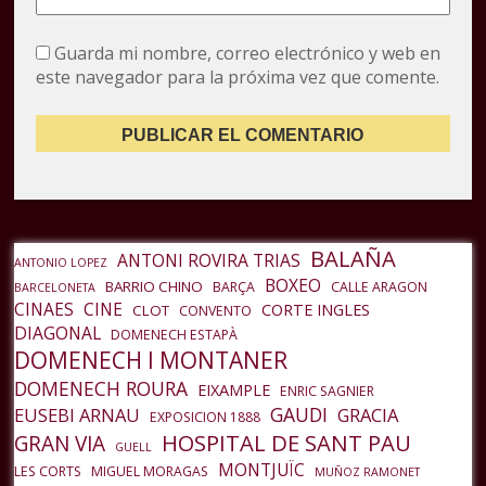
Guarda mi nombre, correo electrónico y web en
este navegador para la próxima vez que comente.
BALAÑA
ANTONI ROVIRA TRIAS
ANTONIO LOPEZ
BOXEO
BARRIO CHINO
BARÇA
CALLE ARAGON
BARCELONETA
CINAES
CINE
CORTE INGLES
CLOT
CONVENTO
DIAGONAL
DOMENECH ESTAPÀ
DOMENECH I MONTANER
DOMENECH ROURA
EIXAMPLE
ENRIC SAGNIER
GAUDI
EUSEBI ARNAU
GRACIA
EXPOSICION 1888
HOSPITAL DE SANT PAU
GRAN VIA
GUELL
MONTJUÏC
LES CORTS
MIGUEL MORAGAS
MUÑOZ RAMONET