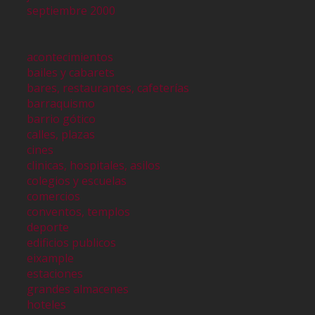
septiembre 2000
acontecimientos
bailes y cabarets
bares, restaurantes, cafeterías
barraquismo
barrio gótico
calles, plazas
cines
clinicas, hospitales, asilos
colegios y escuelas
comercios
conventos, templos
deporte
edificios publicos
eixample
estaciones
grandes almacenes
hoteles