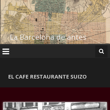
Ir
al
contenido
La Barcelona de antes
EL CAFE RESTAURANTE SUIZO