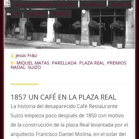
bares, restaurantes, cafeterías
comercios
locales de
ocio
negocios
ramblas
Jesús Fráiz
MIQUEL MATAS
PARELLADA
PLAZA REAL
PREMIOS
,
,
,
NADAL
SUIZO
,
1857 UN CAFÉ EN LA PLAZA REAL
La historia del desaparecido Café Restaurante
Suizo empieza poco después de 1850 con motivo
de la construcción de la plaza Real levantada por el
arquitecto Francisco Daniel Molina, en el solar del