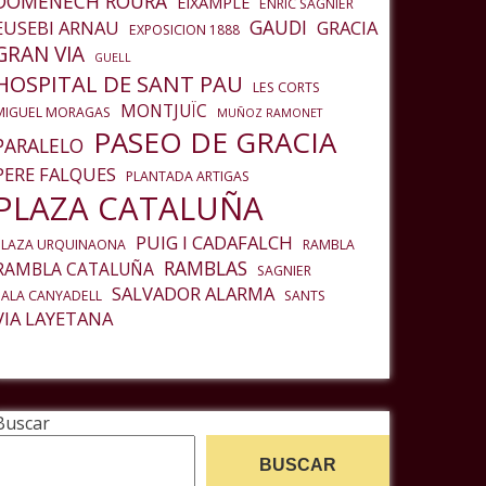
DOMENECH ROURA
EIXAMPLE
ENRIC SAGNIER
GAUDI
EUSEBI ARNAU
GRACIA
EXPOSICION 1888
GRAN VIA
GUELL
HOSPITAL DE SANT PAU
LES CORTS
MONTJUÏC
MIGUEL MORAGAS
MUÑOZ RAMONET
PASEO DE GRACIA
PARALELO
PERE FALQUES
PLANTADA ARTIGAS
PLAZA CATALUÑA
PUIG I CADAFALCH
PLAZA URQUINAONA
RAMBLA
RAMBLAS
RAMBLA CATALUÑA
SAGNIER
SALVADOR ALARMA
SALA CANYADELL
SANTS
VIA LAYETANA
Buscar
BUSCAR