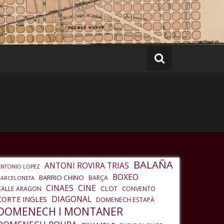
BALAÑA
ANTONI ROVIRA TRIAS
ANTONIO LOPEZ
BOXEO
BARRIO CHINO
BARÇA
BARCELONETA
CINAES
CINE
CLOT
CALLE ARAGON
CONVENTO
DIAGONAL
CORTE INGLES
DOMENECH ESTAPÀ
DOMENECH I MONTANER