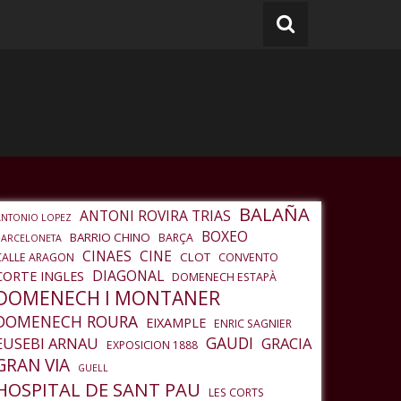
BALAÑA
ANTONI ROVIRA TRIAS
ANTONIO LOPEZ
BOXEO
BARRIO CHINO
BARÇA
BARCELONETA
CINAES
CINE
CLOT
CALLE ARAGON
CONVENTO
DIAGONAL
CORTE INGLES
DOMENECH ESTAPÀ
DOMENECH I MONTANER
DOMENECH ROURA
EIXAMPLE
ENRIC SAGNIER
GAUDI
EUSEBI ARNAU
GRACIA
EXPOSICION 1888
GRAN VIA
GUELL
HOSPITAL DE SANT PAU
LES CORTS