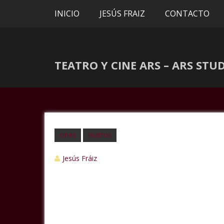
INICIO
JESÚS FRAIZ
CONTACTO
TEATRO Y CINE ARS – ARS STU
cines
teatros
Jesús Fráiz