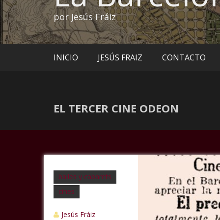
por Jesús Fráiz
INICIO
JESÚS FRAIZ
CONTACTO
EL TERCER CINE ODEON
bailes y cabarets
cines
Jesús Fráiz