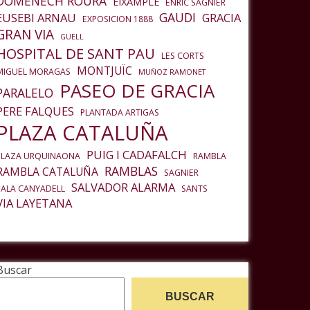
DOMENECH ROURA
EIXAMPLE
ENRIC SAGNIER
GAUDI
EUSEBI ARNAU
GRACIA
EXPOSICION 1888
GRAN VIA
GUELL
HOSPITAL DE SANT PAU
LES CORTS
MONTJUÏC
MIGUEL MORAGAS
MUÑOZ RAMONET
PASEO DE GRACIA
PARALELO
PERE FALQUES
PLANTADA ARTIGAS
PLAZA CATALUÑA
PUIG I CADAFALCH
PLAZA URQUINAONA
RAMBLA
RAMBLAS
RAMBLA CATALUÑA
SAGNIER
SALVADOR ALARMA
SALA CANYADELL
SANTS
VIA LAYETANA
Buscar
BUSCAR