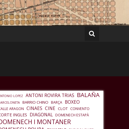
BALAÑA
ANTONI ROVIRA TRIAS
ANTONIO LOPEZ
BOXEO
BARRIO CHINO
BARÇA
BARCELONETA
CINAES
CINE
CLOT
CALLE ARAGON
CONVENTO
DIAGONAL
CORTE INGLES
DOMENECH ESTAPÀ
DOMENECH I MONTANER