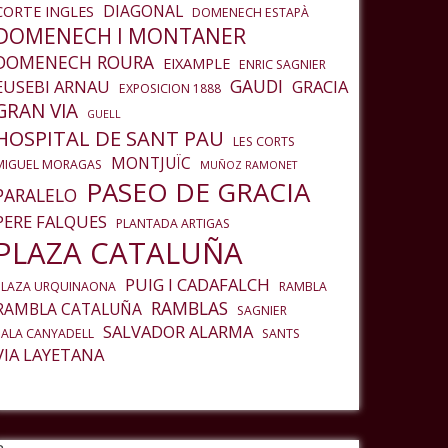
DIAGONAL
CORTE INGLES
DOMENECH ESTAPÀ
DOMENECH I MONTANER
DOMENECH ROURA
EIXAMPLE
ENRIC SAGNIER
GAUDI
EUSEBI ARNAU
GRACIA
EXPOSICION 1888
GRAN VIA
GUELL
HOSPITAL DE SANT PAU
LES CORTS
MONTJUÏC
MIGUEL MORAGAS
MUÑOZ RAMONET
PASEO DE GRACIA
PARALELO
PERE FALQUES
PLANTADA ARTIGAS
PLAZA CATALUÑA
PUIG I CADAFALCH
PLAZA URQUINAONA
RAMBLA
RAMBLAS
RAMBLA CATALUÑA
SAGNIER
SALVADOR ALARMA
SALA CANYADELL
SANTS
VIA LAYETANA