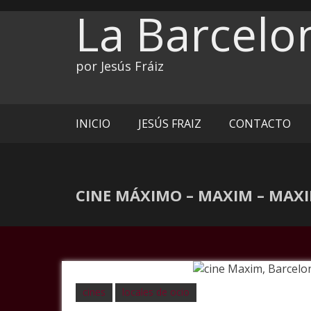
Ir
La Barcelo
al
contenido
por Jesús Fráiz
INICIO
JESÚS FRAIZ
CONTACTO
CINE MÁXIMO – MAXIM – MAXI
cines
locales de ocio