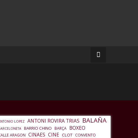
BALAÑA
ANTONI ROVIRA TRIAS
ANTONIO LOPEZ
BOXEO
BARRIO CHINO
BARÇA
BARCELONETA
CINAES
CINE
CLOT
CALLE ARAGON
CONVENTO