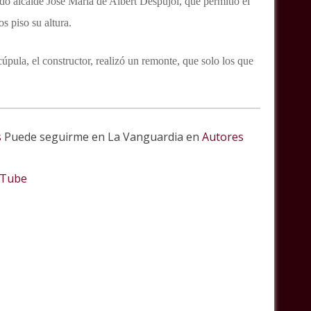
ndo alcalde José María de Albert Despujol, que permitió el
s piso su altura.
cúpula, el constructor, realizó un remonte, que solo los que
s
Puede seguirme en La Vanguardia en
Autores
 Tube