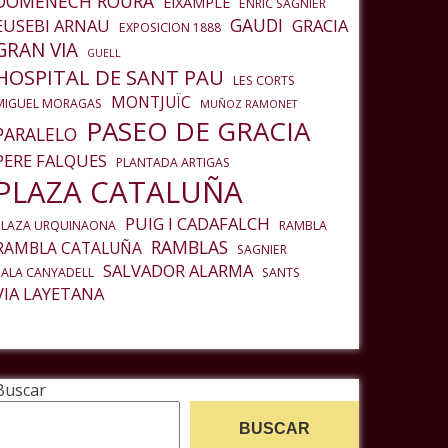
DOMENECH ROURA
EIXAMPLE
ENRIC SAGNIER
GAUDI
EUSEBI ARNAU
GRACIA
EXPOSICION 1888
GRAN VIA
GUELL
HOSPITAL DE SANT PAU
LES CORTS
MONTJUÏC
MIGUEL MORAGAS
MUÑOZ RAMONET
PASEO DE GRACIA
PARALELO
PERE FALQUES
PLANTADA ARTIGAS
PLAZA CATALUÑA
PUIG I CADAFALCH
PLAZA URQUINAONA
RAMBLA
RAMBLAS
RAMBLA CATALUÑA
SAGNIER
SALVADOR ALARMA
SALA CANYADELL
SANTS
VIA LAYETANA
Buscar
BUSCAR