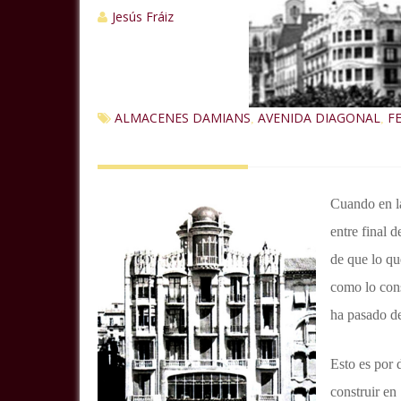
Jesús Fráiz
ALMACENES DAMIANS
AVENIDA DIAGONAL
F
,
,
Cuando en la
entre final 
de que lo qu
como lo cons
ha pasado de
Esto es por 
construir en