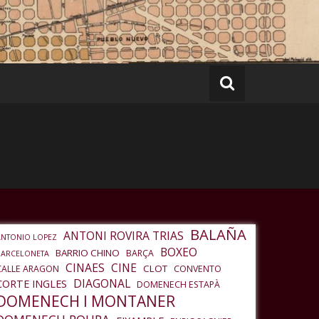
BALAÑA
ANTONI ROVIRA TRIAS
ANTONIO LOPEZ
BOXEO
BARRIO CHINO
BARÇA
BARCELONETA
CINAES
CINE
CLOT
CALLE ARAGON
CONVENTO
DIAGONAL
CORTE INGLES
DOMENECH ESTAPÀ
DOMENECH I MONTANER