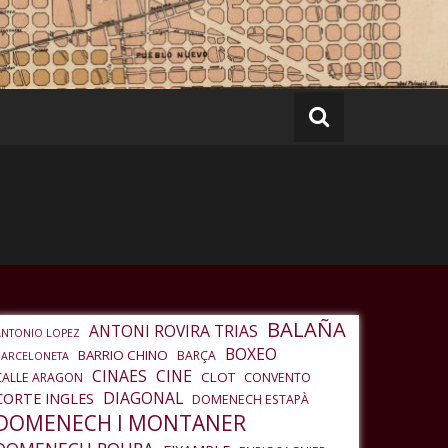
BALAÑA
ANTONI ROVIRA TRIAS
ANTONIO LOPEZ
BOXEO
BARRIO CHINO
BARÇA
BARCELONETA
CINAES
CINE
CLOT
CALLE ARAGON
CONVENTO
DIAGONAL
CORTE INGLES
DOMENECH ESTAPÀ
DOMENECH I MONTANER