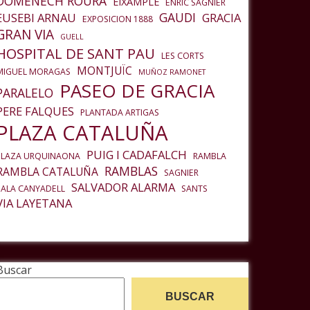
DOMENECH ROURA
EIXAMPLE
ENRIC SAGNIER
GAUDI
EUSEBI ARNAU
GRACIA
EXPOSICION 1888
GRAN VIA
GUELL
HOSPITAL DE SANT PAU
LES CORTS
MONTJUÏC
MIGUEL MORAGAS
MUÑOZ RAMONET
PASEO DE GRACIA
PARALELO
PERE FALQUES
PLANTADA ARTIGAS
PLAZA CATALUÑA
PUIG I CADAFALCH
PLAZA URQUINAONA
RAMBLA
RAMBLAS
RAMBLA CATALUÑA
SAGNIER
SALVADOR ALARMA
SALA CANYADELL
SANTS
VIA LAYETANA
Buscar
BUSCAR