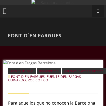
Ir
al
contenido
FONT D´EN FARGUES
Jesús Fráiz
locales de ocio
modernismo
parques, plazas y fuentes
FONT D EN FARGUES
FUENTE DEN FARGAS
,
,
GUINARDO
ROC COT COT
,
Para aquellos que no conocen la Barcelona