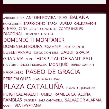
BALAÑA
ANTONI ROVIRA TRIAS
ANTONIO LOPEZ
BOXEO
BARRIO CHINO
BARÇA
CALLE ARAGON
BARCELONETA
CINAES
CINE
CORTE INGLES
CLOT
CONVENTO
DIAGONAL
DOMENECH ESTAPÀ
DOMENECH I MONTANER
DOMENECH ROURA
EIXAMPLE
ENRIC SAGNIER
GAUDI
EUSEBI ARNAU
GRACIA
EXPOSICION 1888
HOSPITAL DE SANT PAU
GRAN VIA
GUELL
MONTJUÏC
LES CORTS
MIGUEL MORAGAS
MUÑOZ RAMONET
PASEO DE GRACIA
PARALELO
PERE FALQUES
PLANTADA ARTIGAS
PLAZA CATALUÑA
PLAZA URQUINAONA
PUIG I CADAFALCH
RAMBLA CATALUÑA
RAMBLA
RAMBLAS
SALVADOR ALARMA
SAGNIER
SALA CANYADELL
VIA LAYETANA
SANTS