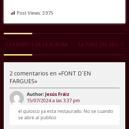
Post Views:
3.975
Navegación
LA FUENTE DE LA AURORA
LA FONT DEL VELL
de
la
entrada
2 comentarios en «
FONT D´EN
FARGUES
»
Jesús Fráiz
15/07/2024 a las 3:37 pm
el quiosco ya esta restaurado. No se cuando
se abre al publico