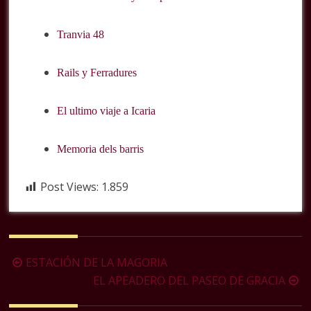
Tranvia 48
Rails y Ferradures
El ultimo viaje a Icaria
Memoria dels barris
Post Views:
1.859
Navegación
ESTACIÓN DE LA MAGORIA
de
EL APEADERO DEL PASEO DE GRACIA
la