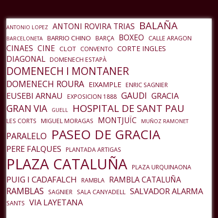
entrada
BALAÑA
ANTONI ROVIRA TRIAS
ANTONIO LOPEZ
BOXEO
BARRIO CHINO
BARÇA
CALLE ARAGON
BARCELONETA
CINAES
CINE
CORTE INGLES
CLOT
CONVENTO
DIAGONAL
DOMENECH ESTAPÀ
DOMENECH I MONTANER
DOMENECH ROURA
EIXAMPLE
ENRIC SAGNIER
GAUDI
EUSEBI ARNAU
GRACIA
EXPOSICION 1888
HOSPITAL DE SANT PAU
GRAN VIA
GUELL
MONTJUÏC
LES CORTS
MIGUEL MORAGAS
MUÑOZ RAMONET
PASEO DE GRACIA
PARALELO
PERE FALQUES
PLANTADA ARTIGAS
PLAZA CATALUÑA
PLAZA URQUINAONA
PUIG I CADAFALCH
RAMBLA CATALUÑA
RAMBLA
RAMBLAS
SALVADOR ALARMA
SAGNIER
SALA CANYADELL
VIA LAYETANA
SANTS