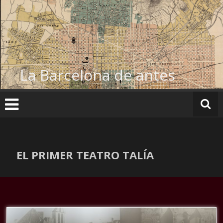
Ir
al
contenido
La Barcelona de antes
EL PRIMER TEATRO TALÍA