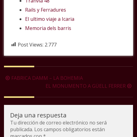
Tranvia 48
Rails y Ferradures
El ultimo viaje a Icaria
Memoria dels barris
Post Views:
2.777
Navegación
FABRICA DAMM – LA BOHEMIA
de
EL MONUMENTO A GÜELL FERRER
la
entrada
Deja una respuesta
Tu dirección de correo electrónico no será
publicada.
Los campos obligatorios están
marcados con
*