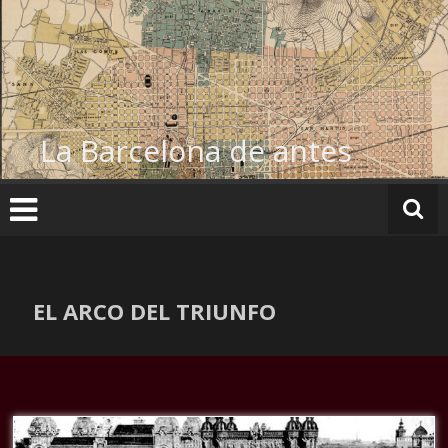
Ir
al
contenido
La Barcelona de antes
EL ARCO DEL TRIUNFO