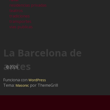
residencias privadas
teatros
tradiciones
transportes
vias publicas
La Barcelona de
antes
©2026
Funciona con
WordPress
Tema:
por ThemeGrill
Masonic