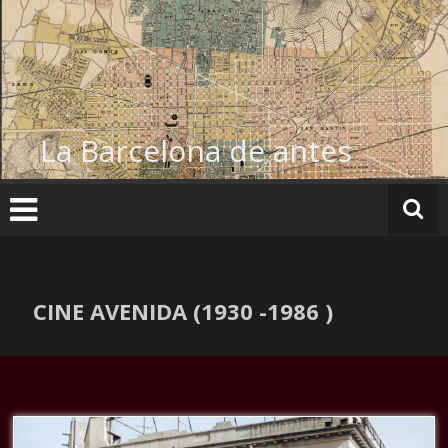
Ir
al
contenido
La Barcelona de antes
CINE AVENIDA (1930 -1986 )