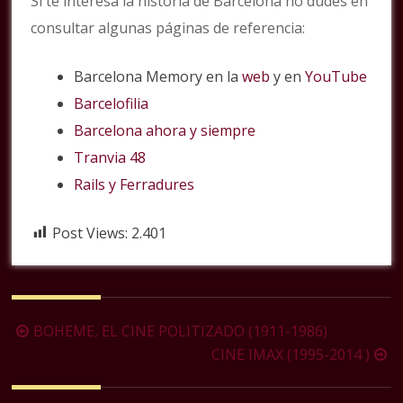
Si te interesa la historia de Barcelona no dudes en
consultar algunas páginas de referencia:
Barcelona Memory en la
web
y en
YouTube
Barcelofilia
Barcelona ahora y siempre
Tranvia 48
Rails y Ferradures
Post Views:
2.401
Navegación
BOHEME, EL CINE POLITIZADO (1911-1986)
de
CINE IMAX (1995-2014 )
la