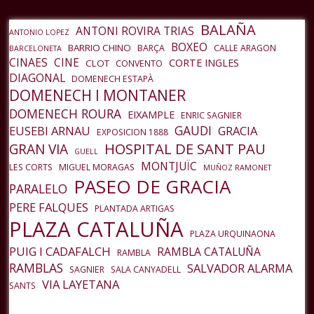
entrada
BALAÑA
ANTONI ROVIRA TRIAS
ANTONIO LOPEZ
BOXEO
BARRIO CHINO
BARÇA
CALLE ARAGON
BARCELONETA
CINAES
CINE
CORTE INGLES
CLOT
CONVENTO
DIAGONAL
DOMENECH ESTAPÀ
DOMENECH I MONTANER
DOMENECH ROURA
EIXAMPLE
ENRIC SAGNIER
GAUDI
EUSEBI ARNAU
GRACIA
EXPOSICION 1888
HOSPITAL DE SANT PAU
GRAN VIA
GUELL
MONTJUÏC
LES CORTS
MIGUEL MORAGAS
MUÑOZ RAMONET
PASEO DE GRACIA
PARALELO
PERE FALQUES
PLANTADA ARTIGAS
PLAZA CATALUÑA
PLAZA URQUINAONA
PUIG I CADAFALCH
RAMBLA CATALUÑA
RAMBLA
RAMBLAS
SALVADOR ALARMA
SAGNIER
SALA CANYADELL
VIA LAYETANA
SANTS