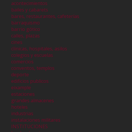
acontecimientos
bailes y cabarets
bares, restaurantes, cafeterías
barraquismo
barrio gótico
calles, plazas
cines
clinicas, hospitales, asilos
colegios y escuelas
comercios
conventos, templos
deporte
edificios publicos
eixample
estaciones
grandes almacenes
hoteles
industrias
instalaciones militares
INSTITUCIONES