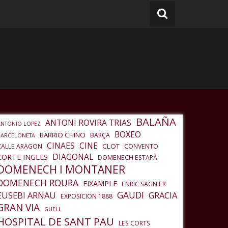
BALAÑA
ANTONI ROVIRA TRIAS
ANTONIO LOPEZ
BOXEO
BARRIO CHINO
BARÇA
BARCELONETA
CINAES
CINE
CLOT
CALLE ARAGON
CONVENTO
DIAGONAL
CORTE INGLES
DOMENECH ESTAPÀ
DOMENECH I MONTANER
DOMENECH ROURA
EIXAMPLE
ENRIC SAGNIER
GAUDI
EUSEBI ARNAU
GRACIA
EXPOSICION 1888
GRAN VIA
GUELL
HOSPITAL DE SANT PAU
LES CORTS