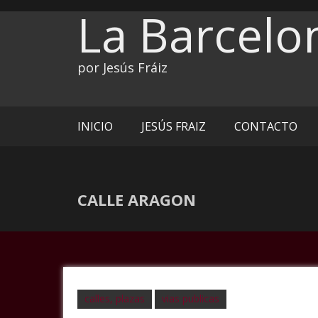
Ir
La Barcelo
al
contenido
por Jesús Fráiz
INICIO
JESÚS FRAIZ
CONTACTO
CALLE ARAGON
calles, plazas
vias publicas