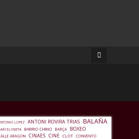
BALAÑA
ANTONI ROVIRA TRIAS
ANTONIO LOPEZ
BOXEO
BARRIO CHINO
BARÇA
BARCELONETA
CINAES
CINE
CLOT
CALLE ARAGON
CONVENTO