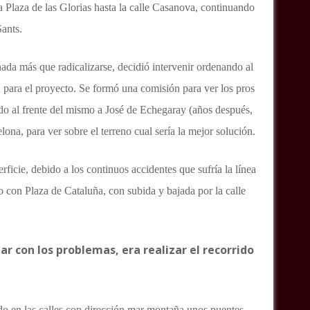
 la Plaza de las Glorias hasta la calle Casanova, continuando
Sants.
nada más que radicalizarse, decidió intervenir ordenando al
 para el proyecto. Se formó una comisión para ver los pros
ndo al frente del mismo a José de Echegaray (años después,
ona, para ver sobre el terreno cual sería la mejor solución.
rficie, debido a los continuos accidentes que sufría la línea
ayo con Plaza de Cataluña, con subida y bajada por la calle
ar con los problemas, era realizar el recorrido
endo en las calles con dirección mar montaña unos puentes