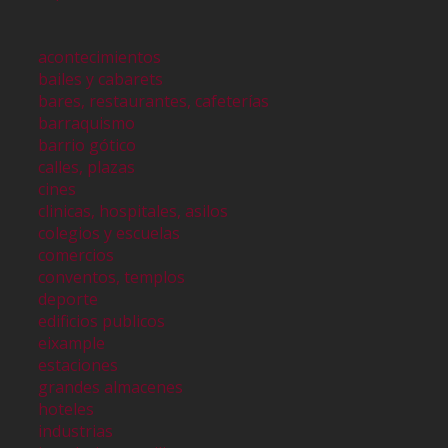
acontecimientos
bailes y cabarets
bares, restaurantes, cafeterías
barraquismo
barrio gótico
calles, plazas
cines
clinicas, hospitales, asilos
colegios y escuelas
comercios
conventos, templos
deporte
edificios publicos
eixample
estaciones
grandes almacenes
hoteles
industrias