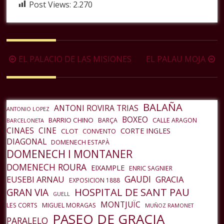
Post Views:
2.270
Navegación
EL PALACIO DE LAS MISIONES
EL PALAU MOJA
de
la
entrada
BALAÑA
ANTONI ROVIRA TRIAS
ANTONIO LOPEZ
BOXEO
BARRIO CHINO
BARÇA
CALLE ARAGON
BARCELONETA
CINAES
CINE
CORTE INGLES
CLOT
CONVENTO
DIAGONAL
DOMENECH ESTAPÀ
DOMENECH I MONTANER
DOMENECH ROURA
EIXAMPLE
ENRIC SAGNIER
GAUDI
EUSEBI ARNAU
GRACIA
EXPOSICION 1888
HOSPITAL DE SANT PAU
GRAN VIA
GUELL
MONTJUÏC
LES CORTS
MIGUEL MORAGAS
MUÑOZ RAMONET
PASEO DE GRACIA
PARALELO