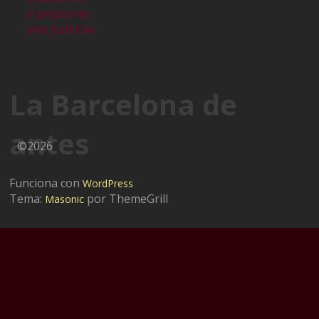
transportes
vias publicas
La Barcelona de
antes
©2026
Funciona con
WordPress
Tema:
por ThemeGrill
Masonic