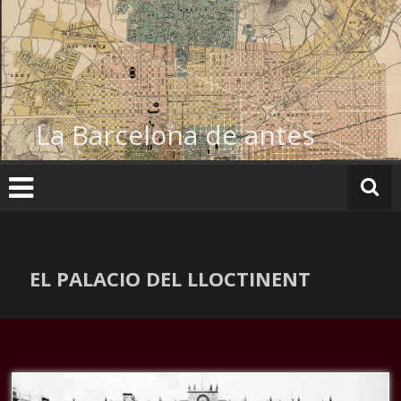
Ir
al
contenido
La Barcelona de antes
EL PALACIO DEL LLOCTINENT