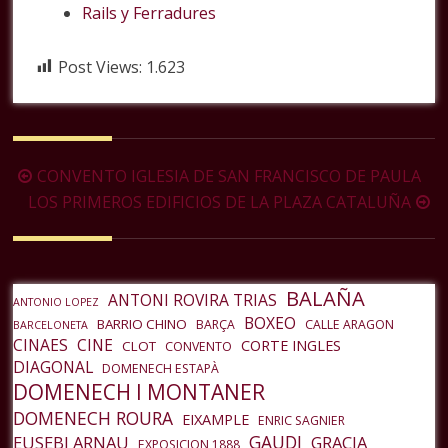
Rails y Ferradures
Post Views:
1.623
Navegación
CONVENTO IGLESIA DE SAN FRANCISCO DE PAULA
de
LOS PRIMEROS EDIFICIOS DE LA PLAZA CATALUÑA
la
entrada
BALAÑA
ANTONI ROVIRA TRIAS
ANTONIO LOPEZ
BOXEO
BARRIO CHINO
BARÇA
CALLE ARAGON
BARCELONETA
CINAES
CINE
CORTE INGLES
CLOT
CONVENTO
DIAGONAL
DOMENECH ESTAPÀ
DOMENECH I MONTANER
DOMENECH ROURA
EIXAMPLE
ENRIC SAGNIER
GAUDI
EUSEBI ARNAU
GRACIA
EXPOSICION 1888