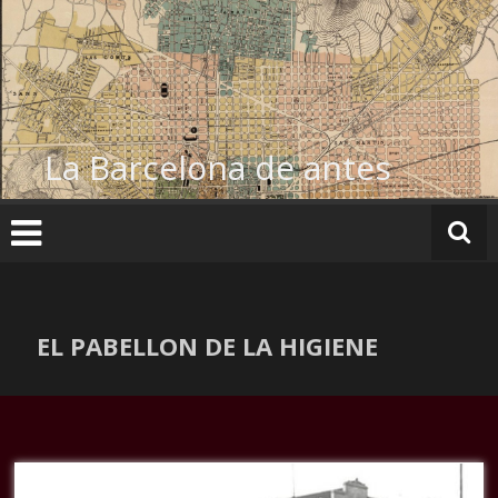
Ir
al
contenido
La Barcelona de antes
EL PABELLON DE LA HIGIENE