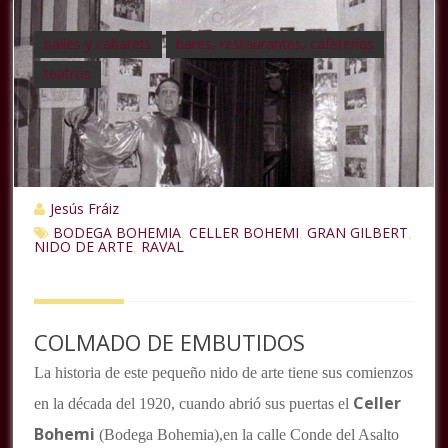
bailes y cabarets
bares, restaurantes, cafeterías
teatros
Jesús Fráiz
BODEGA BOHEMIA
CELLER BOHEMI
GRAN GILBERT
,
,
,
NIDO DE ARTE
RAVAL
,
COLMADO DE EMBUTIDOS
La historia de este pequeño nido de arte tiene sus comienzos
Celler
en la década del 1920, cuando abrió sus puertas el
Bohemi
(Bodega Bohemia),en la calle Conde del Asalto