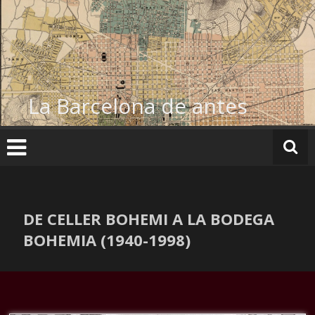
Ir
al
contenido
La Barcelona de antes
DE CELLER BOHEMI A LA BODEGA
BOHEMIA (1940-1998)