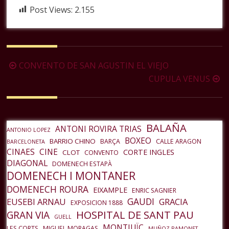
Post Views:
2.155
Navegación
CONVENTO DE SAN AGUSTIN EL VIEJO
de
CUPULA VENUS
la
entrada
BALAÑA
ANTONI ROVIRA TRIAS
ANTONIO LOPEZ
BOXEO
BARRIO CHINO
BARÇA
CALLE ARAGON
BARCELONETA
CINAES
CINE
CORTE INGLES
CLOT
CONVENTO
DIAGONAL
DOMENECH ESTAPÀ
DOMENECH I MONTANER
DOMENECH ROURA
EIXAMPLE
ENRIC SAGNIER
GAUDI
EUSEBI ARNAU
GRACIA
EXPOSICION 1888
HOSPITAL DE SANT PAU
GRAN VIA
GUELL
MONTJUÏC
LES CORTS
MIGUEL MORAGAS
MUÑOZ RAMONET