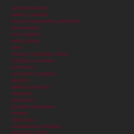
acontecimientos
bailes y cabarets
bares, restaurantes, cafeterías
barraquismo
barrio gótico
calles, plazas
cines
clinicas, hospitales, asilos
colegios y escuelas
comercios
conventos, templos
deporte
edificios publicos
eixample
estaciones
grandes almacenes
hoteles
industrias
instalaciones militares
INSTITUCIONES