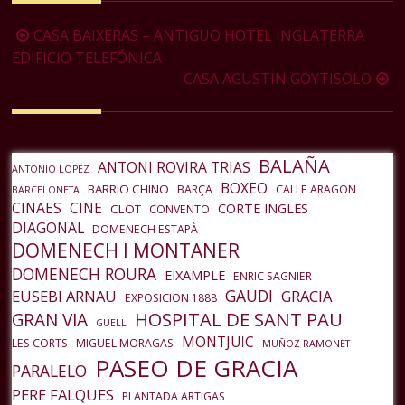
Navegación
CASA BAIXERAS – ANTIGUO HOTEL INGLATERRA
de
EDIFICIO TELEFÓNICA
CASA AGUSTIN GOYTISOLO
la
entrada
BALAÑA
ANTONI ROVIRA TRIAS
ANTONIO LOPEZ
BOXEO
BARRIO CHINO
BARÇA
CALLE ARAGON
BARCELONETA
CINAES
CINE
CORTE INGLES
CLOT
CONVENTO
DIAGONAL
DOMENECH ESTAPÀ
DOMENECH I MONTANER
DOMENECH ROURA
EIXAMPLE
ENRIC SAGNIER
GAUDI
EUSEBI ARNAU
GRACIA
EXPOSICION 1888
HOSPITAL DE SANT PAU
GRAN VIA
GUELL
MONTJUÏC
LES CORTS
MIGUEL MORAGAS
MUÑOZ RAMONET
PASEO DE GRACIA
PARALELO
PERE FALQUES
PLANTADA ARTIGAS