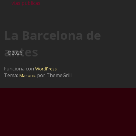
vias publicas
La Barcelona de
antes
©2026
Funciona con
WordPress
Tema:
por ThemeGrill
Masonic