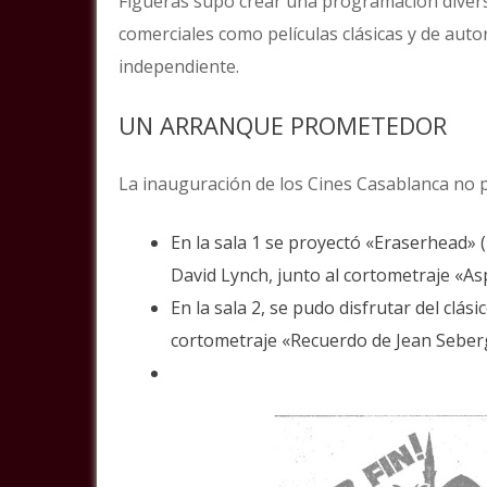
Figueras supo crear una programación diversa
comerciales como películas clásicas y de auto
independiente.
UN ARRANQUE PROMETEDOR
La inauguración de los Cines Casablanca no pa
En la sala 1 se proyectó «Eraserhead»
David Lynch, junto al cortometraje «A
En la sala 2, se pudo disfrutar del clá
cortometraje «Recuerdo de Jean Seber