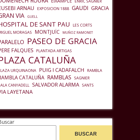
DOMENECH ROURA
EIXAMPLE
ENRIC SAGNIER
GAUDI
EUSEBI ARNAU
GRACIA
EXPOSICION 1888
GRAN VIA
GUELL
HOSPITAL DE SANT PAU
LES CORTS
MONTJUÏC
MIGUEL MORAGAS
MUÑOZ RAMONET
PASEO DE GRACIA
PARALELO
PERE FALQUES
PLANTADA ARTIGAS
PLAZA CATALUÑA
PUIG I CADAFALCH
PLAZA URQUINAONA
RAMBLA
RAMBLAS
RAMBLA CATALUÑA
SAGNIER
SALVADOR ALARMA
SALA CANYADELL
SANTS
VIA LAYETANA
Buscar
BUSCAR