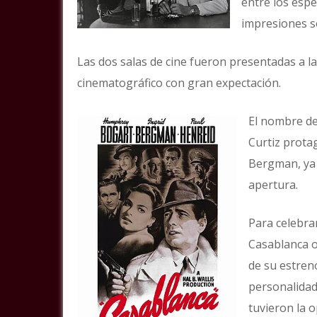
entre los esp
impresiones so
Las dos salas de cine fueron presentadas a l
cinematográfico con gran expectación.
El nombre del
Curtiz prota
Bergman, ya 
apertura.
Para celebrar
Casablanca o
de su estreno
personalidade
tuvieron la o