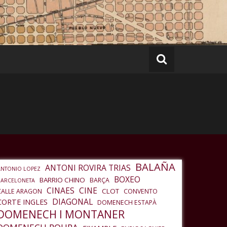
BALAÑA
ANTONI ROVIRA TRIAS
ANTONIO LOPEZ
BOXEO
BARRIO CHINO
BARÇA
BARCELONETA
CINAES
CINE
CLOT
CALLE ARAGON
CONVENTO
DIAGONAL
CORTE INGLES
DOMENECH ESTAPÀ
DOMENECH I MONTANER