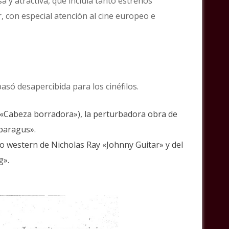
 y atractiva, que incluía tanto estrenos
r, con especial atención al cine europeo e
só desapercibida para los cinéfilos.
 («Cabeza borradora»), la perturbadora obra de
sparagus».
sico western de Nicholas Ray «Johnny Guitar» y del
g».