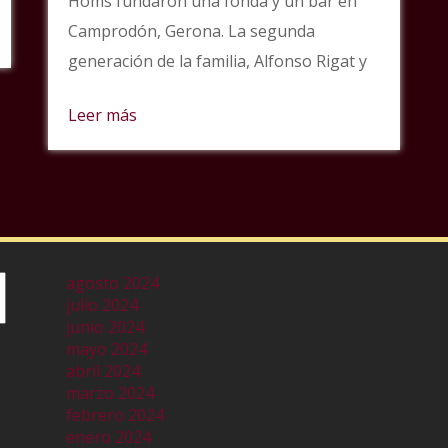
Homs fundaron una fonda y un bar en
Camprodón, Gerona. La segunda
generación de la familia, Alfonso Rigat y
Leer más
agosto 2024
julio 2024
junio 2024
mayo 2024
abril 2024
marzo 2024
febrero 2024
enero 2024