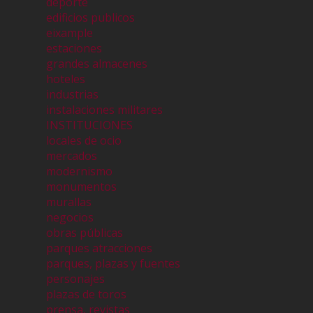
deporte
edificios publicos
eixample
estaciones
grandes almacenes
hoteles
industrias
instalaciones militares
INSTITUCIONES
locales de ocio
mercados
modernismo
monumentos
murallas
negocios
obras públicas
parques atracciones
parques, plazas y fuentes
personajes
plazas de toros
prensa, revistas