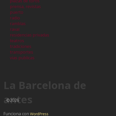
plazas de toros
prensa, revistas
puerto
radio
ramblas
raval
residencias privadas
teatros
tradiciones
transportes
vias publicas
La Barcelona de
antes
©2026
Funciona con
WordPress