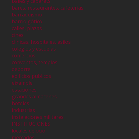
bailes y cabarets
bares, restaurantes, cafeterías
barraquismo
barrio gótico
calles, plazas
cines
clinicas, hospitales, asilos
colegios y escuelas
comercios
conventos, templos
deporte
edificios publicos
eixample
estaciones
grandes almacenes
hoteles
industrias
instalaciones militares
INSTITUCIONES
locales de ocio
mercados