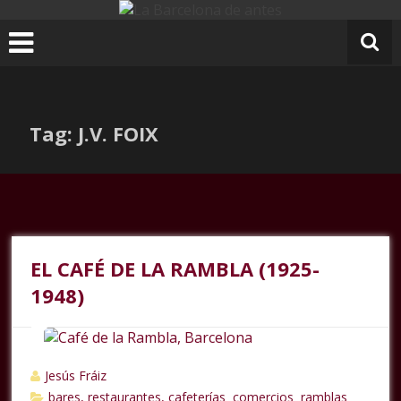
Ir
al
contenido
Tag: J.V. FOIX
EL CAFÉ DE LA RAMBLA (1925-
1948)
Jesús Fráiz
bares, restaurantes, cafeterías
comercios
ramblas
,
,