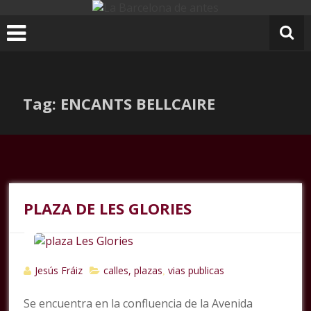
Ir
al
contenido
Tag: ENCANTS BELLCAIRE
PLAZA DE LES GLORIES
Jesús Fráiz
calles, plazas
vias publicas
,
Se encuentra en la confluencia de la Avenida