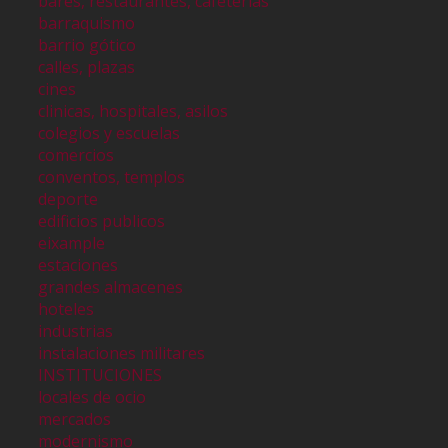
bares, restaurantes, cafeterías
barraquismo
barrio gótico
calles, plazas
cines
clinicas, hospitales, asilos
colegios y escuelas
comercios
conventos, templos
deporte
edificios publicos
eixample
estaciones
grandes almacenes
hoteles
industrias
instalaciones militares
INSTITUCIONES
locales de ocio
mercados
modernismo