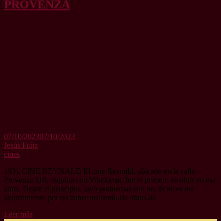
PROVENZA
07/10/2023
07/10/2023
Jesús Fráiz
cines
1931 CINE REYNALD El cine Reynald, ubicado en la calle
Provenza 110, esquina con Viladomat, fue el primero en abrir en esa
zona. Desde el principio, tuvo problemas con los técnicos del
ayuntamiento por no haber realizado las obras de
Leer más