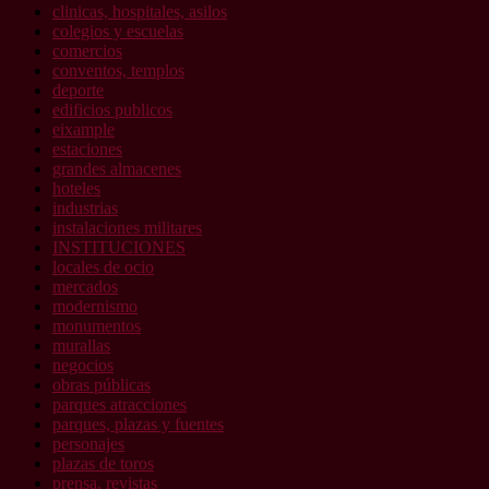
clinicas, hospitales, asilos
colegios y escuelas
comercios
conventos, templos
deporte
edificios publicos
eixample
estaciones
grandes almacenes
hoteles
industrias
instalaciones militares
INSTITUCIONES
locales de ocio
mercados
modernismo
monumentos
murallas
negocios
obras públicas
parques atracciones
parques, plazas y fuentes
personajes
plazas de toros
prensa, revistas