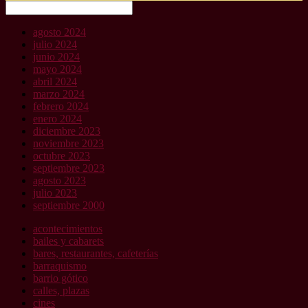
Buscar
agosto 2024
julio 2024
junio 2024
mayo 2024
abril 2024
marzo 2024
febrero 2024
enero 2024
diciembre 2023
noviembre 2023
octubre 2023
septiembre 2023
agosto 2023
julio 2023
septiembre 2000
acontecimientos
bailes y cabarets
bares, restaurantes, cafeterías
barraquismo
barrio gótico
calles, plazas
cines