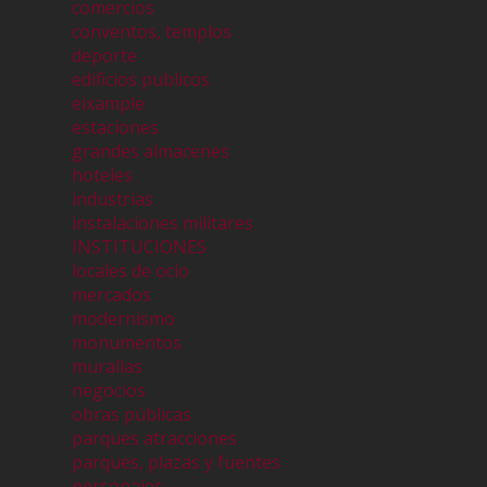
comercios
conventos, templos
deporte
edificios publicos
eixample
estaciones
grandes almacenes
hoteles
industrias
instalaciones militares
INSTITUCIONES
locales de ocio
mercados
modernismo
monumentos
murallas
negocios
obras públicas
parques atracciones
parques, plazas y fuentes
personajes