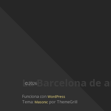
La Barcelona de a
©2026
Funciona con
WordPress
Tema:
por ThemeGrill
Masonic