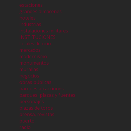
estaciones
grandes almacenes
hoteles
industrias
instalaciones militares
INSTITUCIONES
locales de ocio
mercados
modernismo
monumentos
murallas
negocios
obras públicas
parques atracciones
parques, plazas y fuentes
personajes
plazas de toros
prensa, revistas
puerto
radio