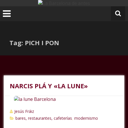
Ir
al
contenido
Tag: PICH I PON
NARCIS PLÁ Y «LA LUNE»
Jesús Fráiz
bares, restaurantes, cafeterías
modernismo
,