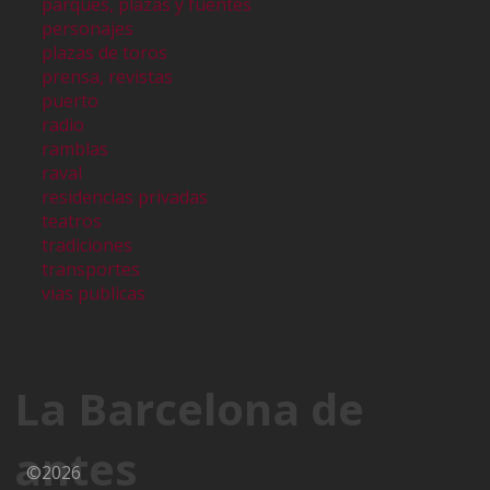
parques, plazas y fuentes
personajes
plazas de toros
prensa, revistas
puerto
radio
ramblas
raval
residencias privadas
teatros
tradiciones
transportes
vias publicas
La Barcelona de
antes
©2026