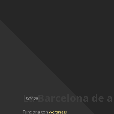
La Barcelona de a
©2026
Funciona con
WordPress