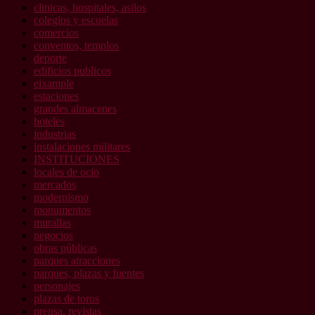
clinicas, hospitales, asilos
colegios y escuelas
comercios
conventos, templos
deporte
edificios publicos
eixample
estaciones
grandes almacenes
hoteles
industrias
instalaciones militares
INSTITUCIONES
locales de ocio
mercados
modernismo
monumentos
murallas
negocios
obras públicas
parques atracciones
parques, plazas y fuentes
personajes
plazas de toros
prensa, revistas