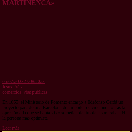
MARTINENCA»
05/07/2023
27/08/2023
Jesús Fráiz
comercios
,
vias publicas
En 1855, el Ministerio de Fomento encargó a Ildefonso Cerdá un
proyecto para dotar a Barcelona de un poder de crecimiento tras la
opresión a la que se había visto sometida dentro de las murallas. Ni
la persona más optimista
Leer más