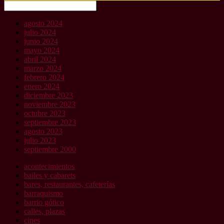
Buscar
agosto 2024
julio 2024
junio 2024
mayo 2024
abril 2024
marzo 2024
febrero 2024
enero 2024
diciembre 2023
noviembre 2023
octubre 2023
septiembre 2023
agosto 2023
julio 2023
septiembre 2000
acontecimientos
bailes y cabarets
bares, restaurantes, cafeterías
barraquismo
barrio gótico
calles, plazas
cines