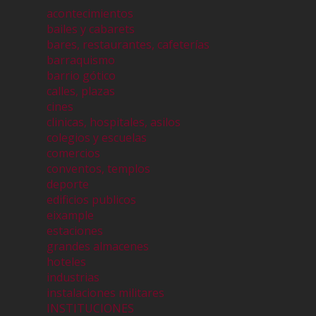
acontecimientos
bailes y cabarets
bares, restaurantes, cafeterías
barraquismo
barrio gótico
calles, plazas
cines
clinicas, hospitales, asilos
colegios y escuelas
comercios
conventos, templos
deporte
edificios publicos
eixample
estaciones
grandes almacenes
hoteles
industrias
instalaciones militares
INSTITUCIONES