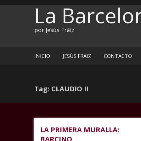
Ir
La Barcelo
al
contenido
por Jesús Fráiz
INICIO
JESÚS FRAIZ
CONTACTO
Tag: CLAUDIO II
LA PRIMERA MURALLA:
BARCINO