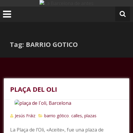
Ir
al
contenido
Tag: BARRIO GOTICO
PLAÇA DEL OLI
Jesús Fráiz
barrio gótico
calles, plazas
,
La Plaça de l’Oli, «Aceite», fue una plaza de