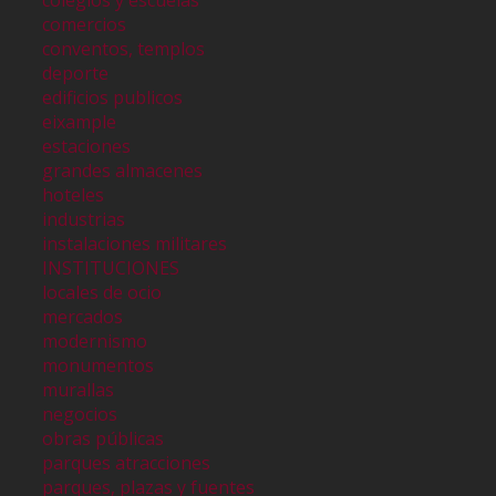
colegios y escuelas
comercios
conventos, templos
deporte
edificios publicos
eixample
estaciones
grandes almacenes
hoteles
industrias
instalaciones militares
INSTITUCIONES
locales de ocio
mercados
modernismo
monumentos
murallas
negocios
obras públicas
parques atracciones
parques, plazas y fuentes