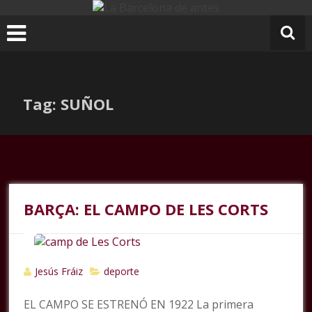
Ir
al
contenido
Tag: SUÑOL
BARÇA: EL CAMPO DE LES CORTS
Jesús Fráiz
deporte
EL CAMPO SE ESTRENÓ EN 1922 La primera