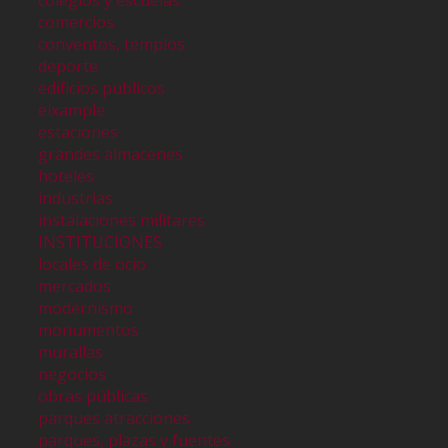
colegios y escuelas
comercios
conventos, templos
deporte
edificios publicos
eixample
estaciones
grandes almacenes
hoteles
industrias
instalaciones militares
INSTITUCIONES
locales de ocio
mercados
modernismo
monumentos
murallas
negocios
obras públicas
parques atracciones
parques, plazas y fuentes