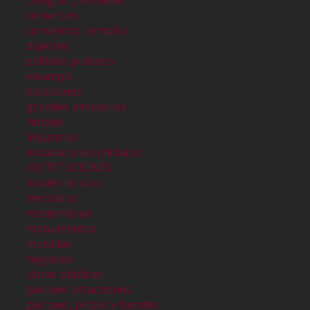
colegios y escuelas
comercios
conventos, templos
deporte
edificios publicos
eixample
estaciones
grandes almacenes
hoteles
industrias
instalaciones militares
INSTITUCIONES
locales de ocio
mercados
modernismo
monumentos
murallas
negocios
obras públicas
parques atracciones
parques, plazas y fuentes