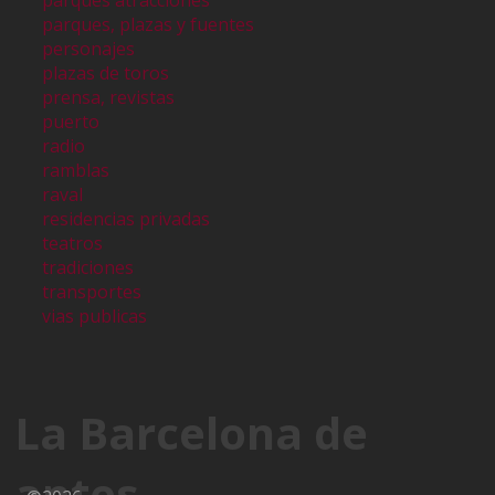
parques atracciones
parques, plazas y fuentes
personajes
plazas de toros
prensa, revistas
puerto
radio
ramblas
raval
residencias privadas
teatros
tradiciones
transportes
vias publicas
La Barcelona de
antes